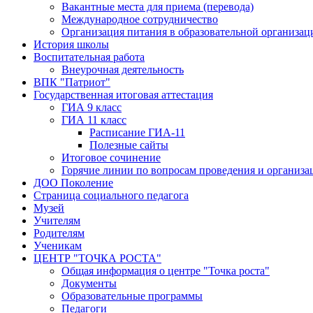
Вакантные места для приема (перевода)
Международное сотрудничество
Организация питания в образовательной организац
История школы
Воспитательная работа
Внеурочная деятельность
ВПК "Патриот"
Государственная итоговая аттестация
ГИА 9 класс
ГИА 11 класс
Расписание ГИА-11
Полезные сайты
Итоговое сочинение
Горячие линии по вопросам проведения и организ
ДОО Поколение
Страница социального педагога
Музей
Учителям
Родителям
Ученикам
ЦЕНТР "ТОЧКА РОСТА"
Общая информация о центре "Точка роста"
Документы
Образовательные программы
Педагоги