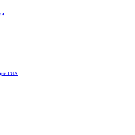
ии
ации ГИА